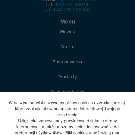
tel.:
+48 531 409 211
tel.:
+48 733 388 882
Menu
Główna
Oferta
Zastosowania
Produkty
Bezpieczeństwo
W naszym serwisie używamy plików cookies (tzw. ciasteczek),
O firmie
które zapisują się w przeglądarce internetowej Twojego
urządzenia.
Dzięki nim zapewniamy prawidłowe działanie strony
Blog
internetowej, a także możemy lepiej dostosować ją do
preferencji użytkowników. Pliki cookies umożliwiają nam