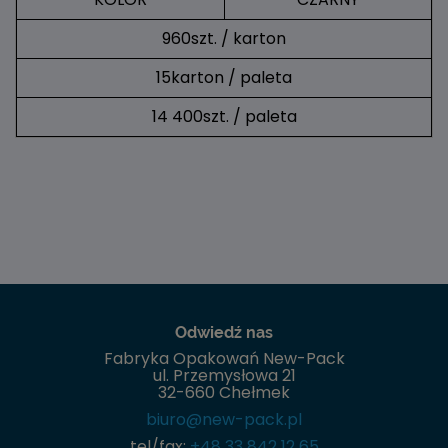
960szt. / karton
15karton / paleta
14 400szt. / paleta
Odwiedź nas
Fabryka Opakowań New-Pack
ul. Przemysłowa 21
32-660 Chełmek
biuro@new-pack.pl
tel/fax:
+48 33 842 12 65