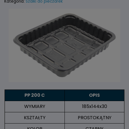
Kategoria:
Szalki do pieczarek
PP 200 C
OPIS
WYMIARY
185x144x30
KSZTAŁTY
PROSTOKĄTNY
KOLOR
CZARNY