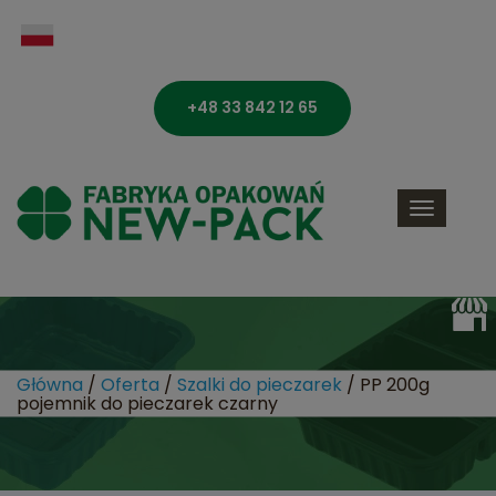
+48 33 842 12 65
Toggle
navigati
Główna
/
Oferta
/
Szalki do pieczarek
/
PP 200g
pojemnik do pieczarek czarny