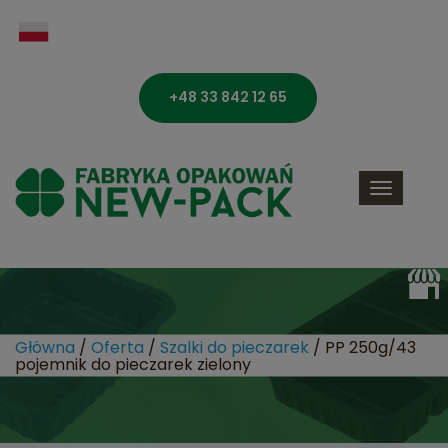
+48 33 842 12 65
Toggle
navigati
Główna
/
Oferta
/
Szalki do pieczarek
/
PP 250g/43
pojemnik do pieczarek zielony