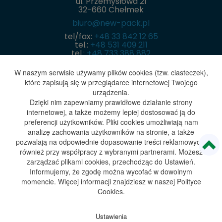
ul. Przemysłowa 21
32-660 Chełmek
biuro@new-pack.pl
tel/fax:
+48 33 842 12 65
tel.:
+48 531 409 211
tel.:
+48 733 388 882
Menu
W naszym serwisie używamy plików cookies (tzw. ciasteczek),
które zapisują się w przeglądarce internetowej Twojego
Główna
urządzenia.
Dzięki nim zapewniamy prawidłowe działanie strony
internetowej, a także możemy lepiej dostosować ją do
Oferta
preferencji użytkowników. Pliki cookies umożliwiają nam
analizę zachowania użytkowników na stronie, a także
Zastosowania
pozwalają na odpowiednie dopasowanie treści reklamowych,
również przy współpracy z wybranymi partnerami. Możesz
zarządzać plikami cookies, przechodząc do Ustawień.
Produkty
Informujemy, że zgodę można wycofać w dowolnym
momencie. Więcej informacji znajdziesz w naszej Polityce
Bezpieczeństwo
Cookies.
O firmie
Ustawienia