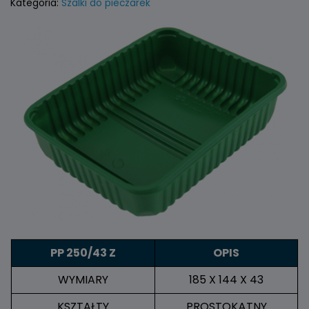
Kategoria:
Szalki do pieczarek
PP 250/43 Z
OPIS
WYMIARY
185 X 144 X 43
KSZTAŁTY
PROSTOKĄTNY