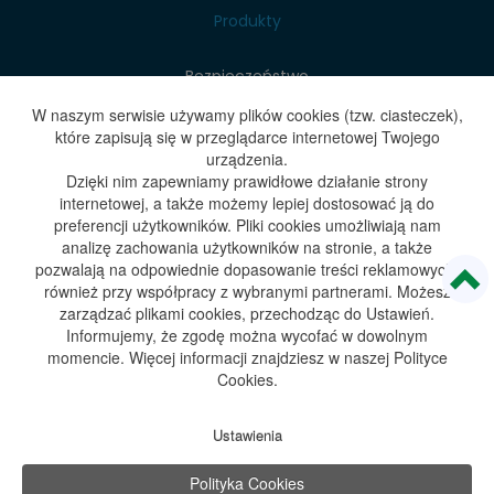
Produkty
Bezpieczeństwo
W naszym serwisie używamy plików cookies (tzw. ciasteczek),
O firmie
które zapisują się w przeglądarce internetowej Twojego
urządzenia.
Dzięki nim zapewniamy prawidłowe działanie strony
Blog
internetowej, a także możemy lepiej dostosować ją do
preferencji użytkowników. Pliki cookies umożliwiają nam
Kontakt
analizę zachowania użytkowników na stronie, a także
pozwalają na odpowiednie dopasowanie treści reklamowych,
również przy współpracy z wybranymi partnerami. Możesz
zarządzać plikami cookies, przechodząc do Ustawień.
Polityka prywatności
Informujemy, że zgodę można wycofać w dowolnym
Polityka Cookies
momencie. Więcej informacji znajdziesz w naszej Polityce
Cookies.
Wszelkie prawa zastrzeżone © 2023
WeNet
Ustawienia
Polityka Cookies