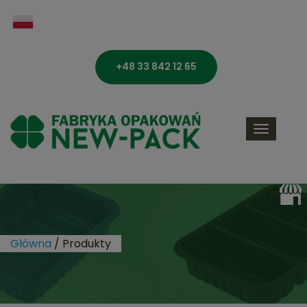
+48 33 842 12 65
Toggle
navigati
Główna
/
Produkty