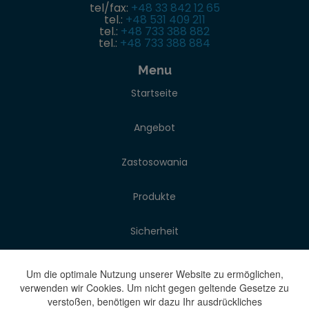
tel/fax:
+48 33 842 12 65
tel.:
+48 531 409 211
tel.:
+48 733 388 882
tel.:
+48 733 388 884
Menu
Startseite
Angebot
Zastosowania
Produkte
Sicherheit
Über das unternehmen
Um die optimale Nutzung unserer Website zu ermöglichen,
verwenden wir Cookies. Um nicht gegen geltende Gesetze zu
verstoßen, benötigen wir dazu Ihr ausdrückliches
Blog