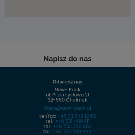
Napisz do nas
Odwiedź nas
New- Pack
ul. Przemysłowa 21
32-660 Chełmek
biuro@new-pack.pl
tel/fax:
+48 33 842 12 65
tel.:
+48 531 409 211
tel.:
+48 733 388 882
tel.:
+48 733 388 884