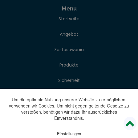
Menu
Startseite
Angebot
Zastosowania
Produkte
Sicherheit
Über das unternehmen
Um die optimale Nutzung unserer Website zu ermöglichen,
verwenden wir Cookies. Um nicht gegen geltende Gesetze zu
verstoßen, benötigen wir dazu Ihr ausdrückliches
Blog
Einverständnis.
Kontakt
Einstellungen