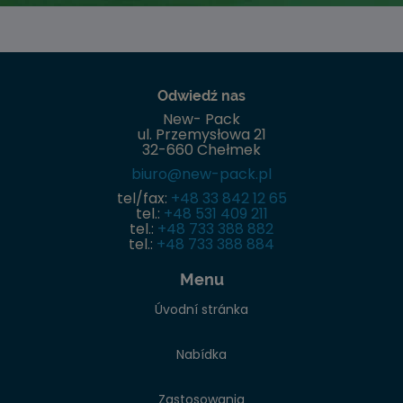
Odwiedź nas
New- Pack
ul. Przemysłowa 21
32-660 Chełmek
biuro@new-pack.pl
tel/fax:
+48 33 842 12 65
tel.:
+48 531 409 211
tel.:
+48 733 388 882
tel.:
+48 733 388 884
Menu
Úvodní stránka
Nabídka
Zastosowania