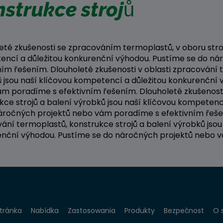
strukce strojů
eté zkušenosti se zpracováním termoplastů, v oboru strojí
ncí a důležitou konkurenční výhodou. Pustíme se do n
ním řešením. Dlouholeté zkušenosti v oblasti zpracování 
 jsou naší klíčovou kompetencí a důležitou konkurenční
m poradíme s efektivním řešením. Dlouholeté zkušenosti
kce strojů a balení výrobků jsou naší klíčovou kompeten
áročných projektů nebo vám poradíme s efektivním řešen
ání termoplastů, konstrukce strojů a balení výrobků jsou
nční výhodou. Pustíme se do náročných projektů nebo 
tránka
Nabídka
Zastosowania
Produkty
Bezpečnost
O 