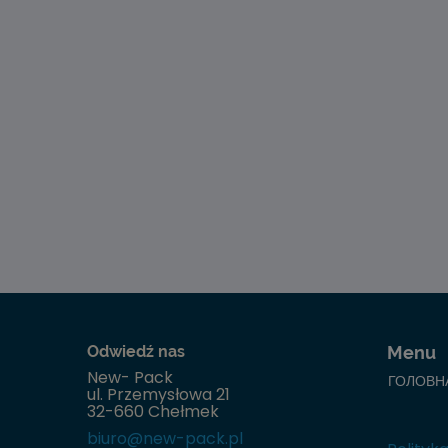
Odwiedź nas
Menu
New- Pack
ГОЛОВН
ul. Przemysłowa 21
32-660 Chełmek
biuro@new-pack.pl